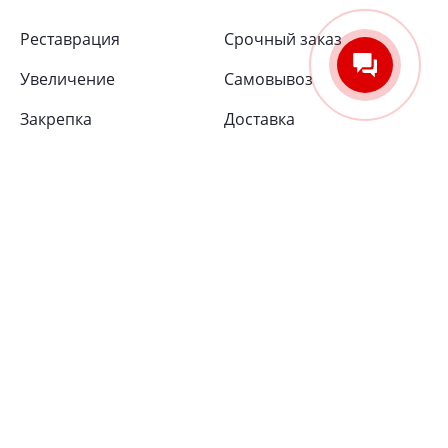
Реставрация
Срочный заказ
Увеличение
Самовывоз
Закрепка
Доставка
Платежные системы
Политика
Пользовательское
конфиденциальности
соглашение
© 2019–
2026
, ООО «Валантис».Все права защищены.
ИП Залесский Кирилл Андреевич ОГРНИП 321508100159491