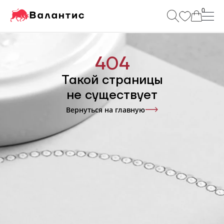
0
8 985 134 92 94
404
Такой страницы
Каталог
не существует
Изготовление
Вернуться на главную
Ремонт
Гравировка
О нас
Блог
Контакты
Как заказать
Отзывы
Ломбард Valantis