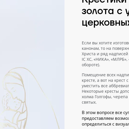
золота с 
церковны
Если вы хотите изгото
канонам, то на поверх
Христа и ряд надписей – «
IС ХС, «НИКА», «МЛРБ», 
обороте).
Помещение всех надпи
кресте, а вот на крест
уместить все аббревиа
Некоторые кресты до
холма Голгофы, черепа 
святых.
В этом вопросе все с
предоставляем возмо
определиться с визуа