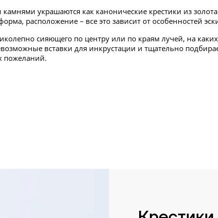
амнями украшаются как канонические крестики из золота н
орма, расположение – все это зависит от особенностей эски
ликолепно сияющего по центру или по краям лучей, на каки
возможные вставки для инкрустации и тщательно подбирае
х пожеланий.
Крестики 