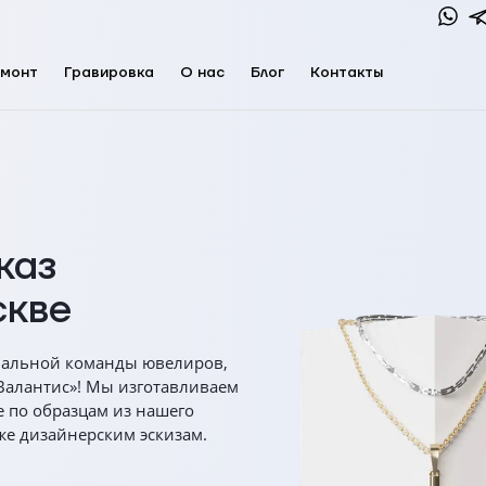
монт
Гравировка
О нас
Блог
Контакты
каз
скве
нальной команды ювелиров,
«Валантис»! Мы изготавливаем
е по образцам из нашего
же дизайнерским эскизам.