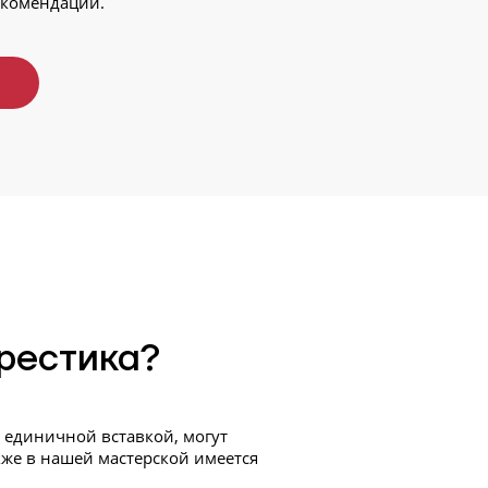
екомендации.
рестика?
с единичной вставкой, могут
кже в нашей мастерской имеется