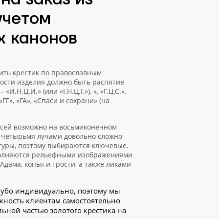
учетом
х канонов
вить крестик по православным
ности изделия должно быть распятие
И.Н.Ц.И.» (или «I.Н.Ц.I.»), », «Г.Ц.С.»,
«ГГ», «ГА», «Спаси и сохрани» (на
сей возможно на восьмиконечном
 с четырьмя лучами довольно сложно
туры, поэтому выбираются ключевые.
полняются рельефными изображениями
Адама, копья и трости, а также ликами
угубо индивидуально, поэтому мы
жность клиентам самостоятельно
льной частью золотого крестика на